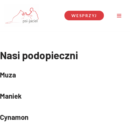
Przejdź
WESPRZYJ
do
treści
Nasi podopieczni
Muza
Maniek
Cynamon