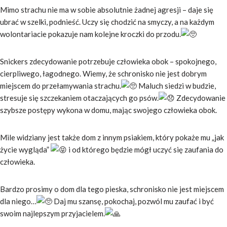
Mimo strachu nie ma w sobie absolutnie żadnej agresji – daje się
ubrać w szelki, podnieść. Uczy się chodzić na smyczy, a na każdym
wolontariacie pokazuje nam kolejne kroczki do przodu.
Snickers zdecydowanie potrzebuje człowieka obok – spokojnego,
cierpliwego, łagodnego. Wiemy, że schronisko nie jest dobrym
miejscem do przełamywania strachu.
Maluch siedzi w budzie,
stresuje się szczekaniem otaczających go psów.
Zdecydowanie
szybsze postępy wykona w domu, mając swojego człowieka obok.
Mile widziany jest także dom z innym psiakiem, który pokaże mu „jak
życie wygląda”
i od którego będzie mógł uczyć się zaufania do
człowieka.
Bardzo prosimy o dom dla tego pieska, schronisko nie jest miejscem
dla niego…
Daj mu szansę, pokochaj, pozwól mu zaufać i być
swoim najlepszym przyjacielem.