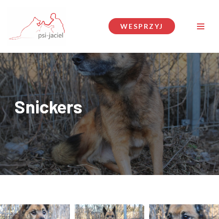
Przejdź
WESPRZYJ
do
treści
Snickers