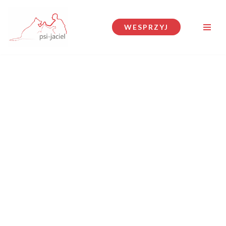
Przejdź
WESPRZYJ
do
treści