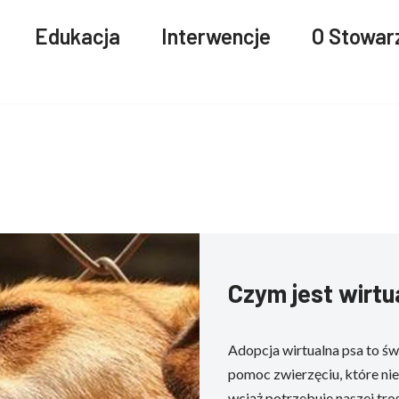
Edukacja
Interwencje
O Stowar
Czym jest wirtu
Adopcja wirtualna psa to św
pomoc zwierzęciu, które nie
wciąż potrzebuje naszej tros