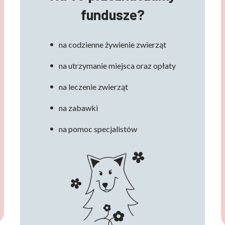
fundusze?
na codzienne żywienie zwierząt
na utrzymanie miejsca oraz opłaty
na leczenie zwierząt
na zabawki
na pomoc specjalistów