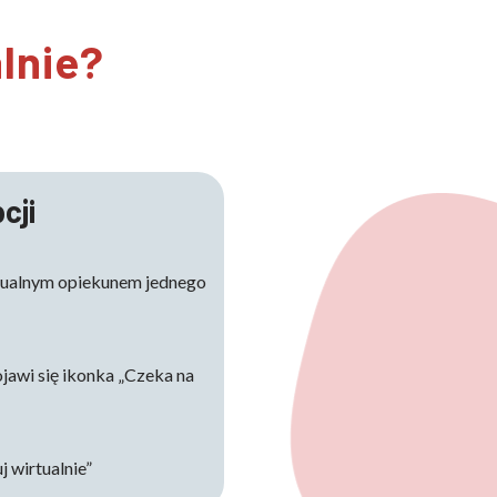
lnie?
cji
irtualnym opiekunem jednego
ojawi się ikonka „Czeka na
j wirtualnie”