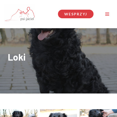
Przejdź
WESPRZYJ
do
treści
Loki