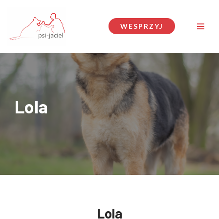
Przejdź
WESPRZYJ
do
treści
Lola
Lola