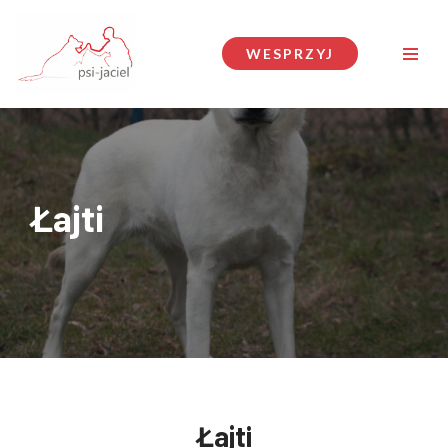
Przejdź
WESPRZYJ
do
treści
Łajti
Łajti