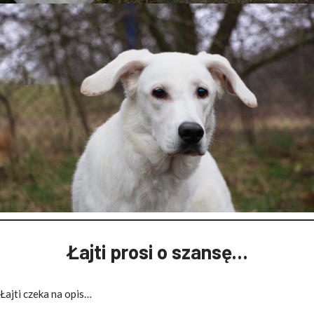
Łajti prosi o szansę…
Łajti czeka na opis…