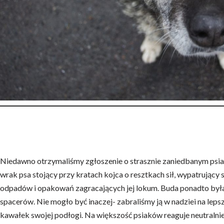
Niedawno otrzymaliśmy zgłoszenie o strasznie zaniedbanym psiaku 
wrak psa stojący przy kratach kojca o resztkach sił, wypatrując
odpadów i opakowań zagracających jej lokum. Buda ponadto była ta
spacerów. Nie mogło być inaczej- zabraliśmy ją w nadziei na lepsze
kawałek swojej podłogi. Na większość psiaków reaguje neutralnie,