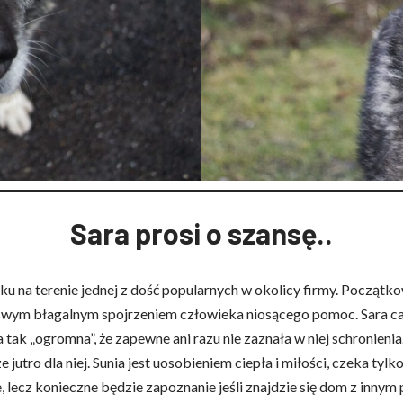
Sara prosi o szansę..
na terenie jednej z dość popularnych w okolicy firmy. Początkowo
y swym błagalnym spojrzeniem człowieka niosącego pomoc. Sara ca
k „ogromna”, że zapewne ani razu nie zaznała w niej schronienia. 
 jutro dla niej. Sunia jest uosobieniem ciepła i miłości, czeka ty
 lecz konieczne będzie zapoznanie jeśli znajdzie się dom z innym