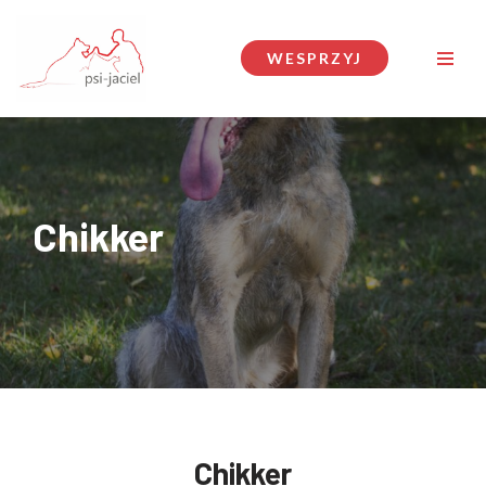
Przejdź
WESPRZYJ
do
treści
Chikker
Chikker