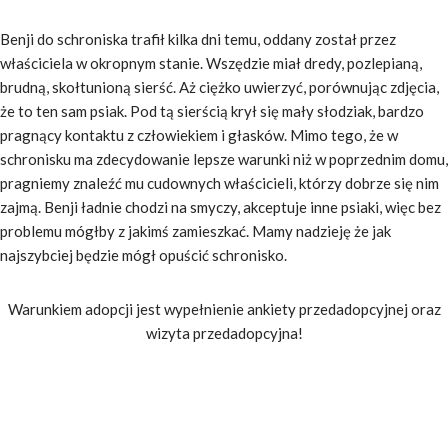
Benji do schroniska trafił kilka dni temu, oddany został przez
właściciela w okropnym stanie. Wszędzie miał dredy, pozlepianą,
brudną, skołtunioną sierść. Aż ciężko uwierzyć, porównując zdjęcia,
że to ten sam psiak. Pod tą sierścią krył się mały słodziak, bardzo
pragnący kontaktu z człowiekiem i głasków. Mimo tego, że w
schronisku ma zdecydowanie lepsze warunki niż w poprzednim domu,
pragniemy znaleźć mu cudownych właścicieli, którzy dobrze się nim
zajmą. Benji ładnie chodzi na smyczy, akceptuje inne psiaki, więc bez
problemu mógłby z jakimś zamieszkać. Mamy nadzieję że jak
najszybciej będzie mógł opuścić schronisko.
Warunkiem adopcji jest wypełnienie ankiety przedadopcyjnej oraz
wizyta przedadopcyjna!