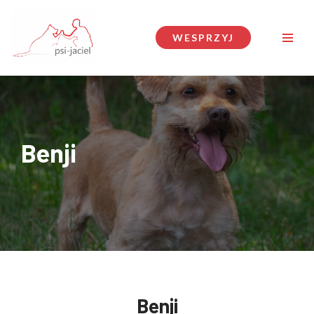
Przejdź
WESPRZYJ
do
treści
Benji
Benji