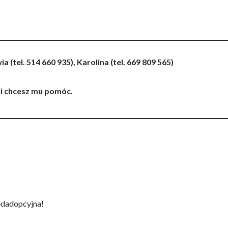
wia (tel. 514 660 935), Karolina (tel. 669 809 565)
eli chcesz mu pomóc.
edadopcyjna!