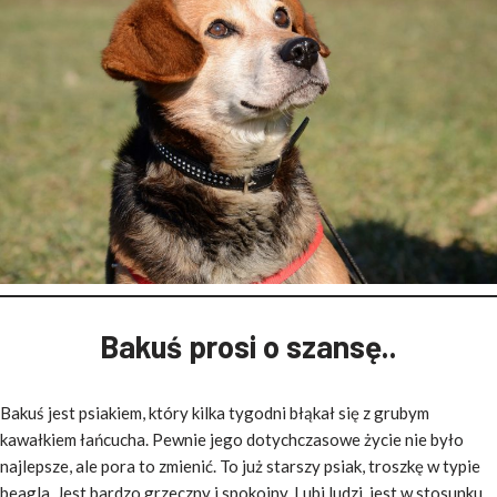
Bakuś prosi o szansę..
Bakuś jest psiakiem, który kilka tygodni błąkał się z grubym
kawałkiem łańcucha. Pewnie jego dotychczasowe życie nie było
najlepsze, ale pora to zmienić. To już starszy psiak, troszkę w typie
beagla. Jest bardzo grzeczny i spokojny. Lubi ludzi, jest w stosunku