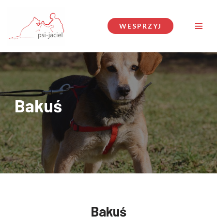
Przejdź
WESPRZYJ
do
treści
Bakuś
Bakuś