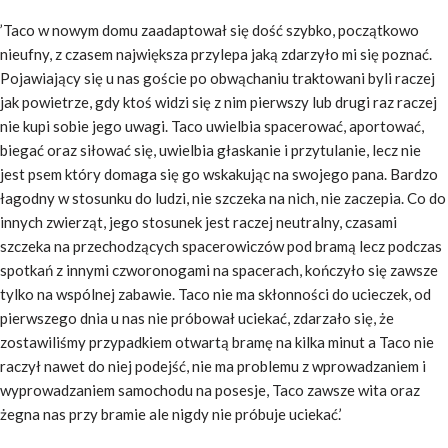
’Taco w nowym domu zaadaptował się dość szybko, początkowo
nieufny, z czasem największa przylepa jaką zdarzyło mi się poznać.
Pojawiający się u nas goście po obwąchaniu traktowani byli raczej
jak powietrze, gdy ktoś widzi się z nim pierwszy lub drugi raz raczej
nie kupi sobie jego uwagi. Taco uwielbia spacerować, aportować,
biegać oraz siłować się, uwielbia głaskanie i przytulanie, lecz nie
jest psem który domaga się go wskakując na swojego pana. Bardzo
łagodny w stosunku do ludzi, nie szczeka na nich, nie zaczepia. Co do
innych zwierząt, jego stosunek jest raczej neutralny, czasami
szczeka na przechodzących spacerowiczów pod bramą lecz podczas
spotkań z innymi czworonogami na spacerach, kończyło się zawsze
tylko na wspólnej zabawie. Taco nie ma skłonności do ucieczek, od
pierwszego dnia u nas nie próbował uciekać, zdarzało się, że
zostawiliśmy przypadkiem otwartą bramę na kilka minut a Taco nie
raczył nawet do niej podejść, nie ma problemu z wprowadzaniem i
wyprowadzaniem samochodu na posesje, Taco zawsze wita oraz
żegna nas przy bramie ale nigdy nie próbuje uciekać.’