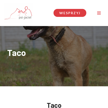
Przejdź
WESPRZYJ
do
treści
Taco
Taco