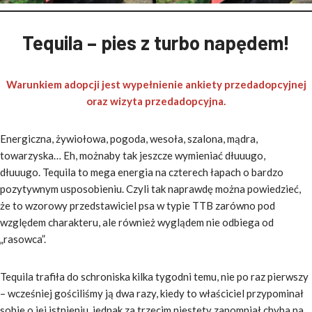
Tequila – pies z turbo napędem!
Warunkiem adopcji jest wypełnienie ankiety przedadopcyjnej
oraz wizyta przedadopcyjna.
Energiczna, żywiołowa, pogoda, wesoła, szalona, mądra,
towarzyska… Eh, możnaby tak jeszcze wymieniać dłuuugo,
dłuuugo. Tequila to mega energia na czterech łapach o bardzo
pozytywnym usposobieniu. Czyli tak naprawdę można powiedzieć,
że to wzorowy przedstawiciel psa w typie TTB zarówno pod
względem charakteru, ale również wyglądem nie odbiega od
„rasowca”.
Tequila trafiła do schroniska kilka tygodni temu, nie po raz pierwszy
– wcześniej gościliśmy ją dwa razy, kiedy to właściciel przypominał
sobie o jej istnieniu, jednak za trzecim niestety zapomniał chyba na