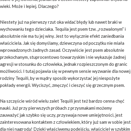
wieki. Może i lepiej. Dlaczego?
Niestety już na pierwszy rzut oka widać błędy lub nawet braki w
wychowaniu tego dzieciaka. Tequila jest psem tzw. „rozwalonym” i
absolutnie nie ma tu jej winy. Jest to wyłącznie efekt zaniedbania
właściciela. Jak się domyślamy, dziewczyna od początku nie miała
wprowadzonych żadnych zasad. Oczywiście jest psem absolutnie
przekochanym, stuprocentowo towarzyskim i nie wykazuje żadnej
agresji w stosunku do człowieka, jednak rozpieszczonym do granic
możliwości. I tutaj pojawia się w pewnym sensie wyzwanie dla nowej
rodziny Tequili, by w mądry sposób wykorzystać jej niespożyte
pokłady energii. Wyciszyć, zmęczyć i cieszyć się grzecznym psem.
Na szczęście wśród wielu zalet Tequili jest też bardzo cenna chęć
nauki. Już przy pierwszych próbach z przysmakami możemy
zauważyć jak szybko się uczy, przyswaja nowe umiejętności, jest
zainteresowana kontaktem z człowiekiem, który już sam w sobie jest
dla niej nagrodą! Dzięki właściwemu podejściu, właściciel w szybkim