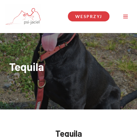
Przejdź
WESPRZYJ
do
treści
Tequila
Tequila