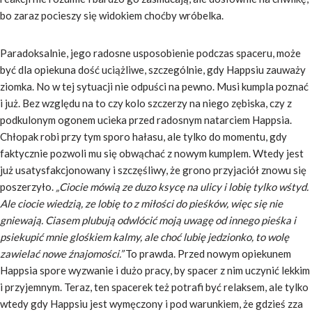
bo zaraz pocieszy się widokiem choćby wróbelka.
Paradoksalnie, jego radosne usposobienie podczas spaceru, może
być dla opiekuna dość uciążliwe, szczególnie, gdy Happsiu zauważy
ziomka. No w tej sytuacji nie odpuści na pewno. Musi kumpla poznać
i już. Bez względu na to czy kolo szczerzy na niego zębiska, czy z
podkulonym ogonem ucieka przed radosnym natarciem Happsia.
Chłopak robi przy tym sporo hałasu, ale tylko do momentu, gdy
faktycznie pozwoli mu się obwąchać z nowym kumplem. Wtedy jest
już usatysfakcjonowany i szczęśliwy, że grono przyjaciół znowu się
poszerzyło.
„Ciocie mówią ze duzo ksycę na ulicy i lobię tylko wśtyd.
Ale ciocie wiedzią, ze lobię to z miłości do pieśków, więc się nie
gniewają. Ciasem plubują odwlócić moją uwagę od innego pieśka i
psiekupić mnie glośkiem kalmy, ale choć lubię jedzionko, to wolę
zawielać nowe źnajomości.”
To prawda. Przed nowym opiekunem
Happsia spore wyzwanie i dużo pracy, by spacer z nim uczynić lekkim
i przyjemnym. Teraz, ten spacerek też potrafi być relaksem, ale tylko
wtedy gdy Happsiu jest wymęczony i pod warunkiem, że gdzieś zza