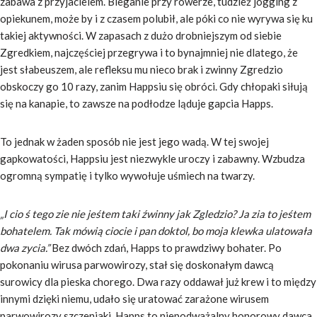
zabawa z przyjacielem. Bieganie przy rowerze, tudzież jogging z
opiekunem, może by i z czasem polubił, ale póki co nie wyrywa się ku
takiej aktywności. W zapasach z dużo drobniejszym od siebie
Zgredkiem, najczęściej przegrywa i to bynajmniej nie dlatego, że
jest słabeuszem, ale refleksu mu nieco brak i zwinny Zgredzio
obskoczy go 10 razy, zanim Happsiu się obróci. Gdy chłopaki siłują
się na kanapie, to zawsze na podłodze ląduje gapcia Happs.
To jednak w żaden sposób nie jest jego wadą. W tej swojej
gapkowatości, Happsiu jest niezwykle uroczy i zabawny. Wzbudza
ogromną sympatię i tylko wywołuje uśmiech na twarzy.
„I cio ś tego zie nie jeśtem taki źwinny jak Zgledzio? Ja zia to jeśtem
bohatelem. Tak mówią ciocie i pan doktol, bo moja klewka ulatowała
dwa zycia.”
Bez dwóch zdań, Happs to prawdziwy bohater. Po
pokonaniu wirusa parwowirozy, stał się doskonałym dawcą
surowicy dla pieska chorego. Dwa razy oddawał już krew i to między
innymi dzięki niemu, udało się uratować zarażone wirusem
parwowirozy szczeniaki. Happs to niepodważalny honorowy dawca