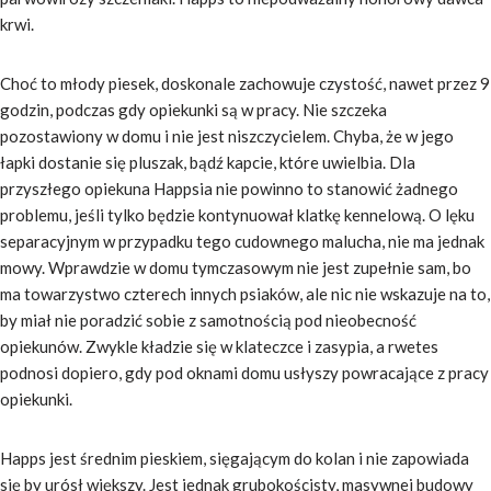
krwi.
Choć to młody piesek, doskonale zachowuje czystość, nawet przez 9
godzin, podczas gdy opiekunki są w pracy. Nie szczeka
pozostawiony w domu i nie jest niszczycielem. Chyba, że w jego
łapki dostanie się pluszak, bądź kapcie, które uwielbia. Dla
przyszłego opiekuna Happsia nie powinno to stanowić żadnego
problemu, jeśli tylko będzie kontynuował klatkę kennelową. O lęku
separacyjnym w przypadku tego cudownego malucha, nie ma jednak
mowy. Wprawdzie w domu tymczasowym nie jest zupełnie sam, bo
ma towarzystwo czterech innych psiaków, ale nic nie wskazuje na to,
by miał nie poradzić sobie z samotnością pod nieobecność
opiekunów. Zwykle kładzie się w klateczce i zasypia, a rwetes
podnosi dopiero, gdy pod oknami domu usłyszy powracające z pracy
opiekunki.
Happs jest średnim pieskiem, sięgającym do kolan i nie zapowiada
się by urósł większy. Jest jednak grubokościsty, masywnej budowy