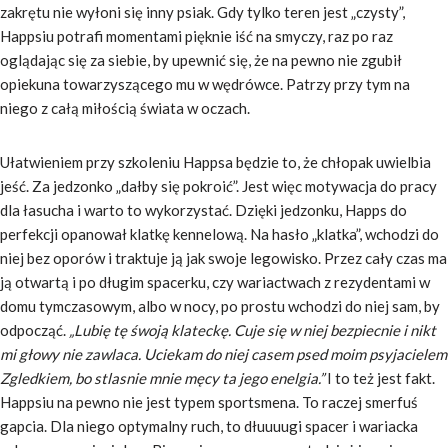
zakrętu nie wyłoni się inny psiak. Gdy tylko teren jest „czysty”,
Happsiu potrafi momentami pięknie iść na smyczy, raz po raz
oglądając się za siebie, by upewnić się, że na pewno nie zgubił
opiekuna towarzyszącego mu w wędrówce. Patrzy przy tym na
niego z całą miłością świata w oczach.
Ułatwieniem przy szkoleniu Happsa będzie to, że chłopak uwielbia
jeść. Za jedzonko „dałby się pokroić”. Jest więc motywacja do pracy
dla łasucha i warto to wykorzystać. Dzięki jedzonku, Happs do
perfekcji opanował klatkę kennelową. Na hasło „klatka”, wchodzi do
niej bez oporów i traktuje ją jak swoje legowisko. Przez cały czas ma
ją otwartą i po długim spacerku, czy wariactwach z rezydentami w
domu tymczasowym, albo w nocy, po prostu wchodzi do niej sam, by
odpocząć.
„Lubię tę śwoją klateckę. Cuje się w niej bezpiecnie i nikt
mi głowy nie zawlaca. Uciekam do niej casem psed moim psyjacielem
Zgledkiem, bo stlasnie mnie męcy ta jego enelgia.”
I to też jest fakt.
Happsiu na pewno nie jest typem sportsmena. To raczej smerfuś
gapcia. Dla niego optymalny ruch, to dłuuuugi spacer i wariacka