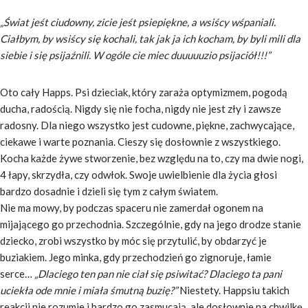
„Świat jeśt ciudowny, zicie jeśt psiepiękne, a wsiścy wśpaniali.
Ciałbym, by wsiścy się kochali, tak jak ja ich kocham, by byli mili dla
siebie i się psijaźnili. W ogóle cie miec duuuuuzio psijaciół!!!”
Oto cały Happs. Psi dzieciak, który zaraża optymizmem, pogodą
ducha, radością. Nigdy się nie focha, nigdy nie jest zły i zawsze
radosny. Dla niego wszystko jest cudowne, piękne, zachwycające,
ciekawe i warte poznania. Cieszy się dosłownie z wszystkiego.
Kocha każde żywe stworzenie, bez względu na to, czy ma dwie nogi,
4 łapy, skrzydła, czy odwłok. Swoje uwielbienie dla życia głosi
bardzo dosadnie i dzieli się tym z całym światem.
Nie ma mowy, by podczas spaceru nie zamerdał ogonem na
mijającego go przechodnia. Szczególnie, gdy na jego drodze stanie
dziecko, zrobi wszystko by móc się przytulić, by obdarzyć je
buziakiem. Jego minka, gdy przechodzień go zignoruje, łamie
serce…
„Dlaciego ten pan nie ciał się psiwitać? Dlaciego ta pani
uciekła ode mnie i miała śmutną buzię?”
Niestety. Happsiu takich
reakcji nie rozumie i bardzo go zasmucają, ale dosłownie na chwilkę,