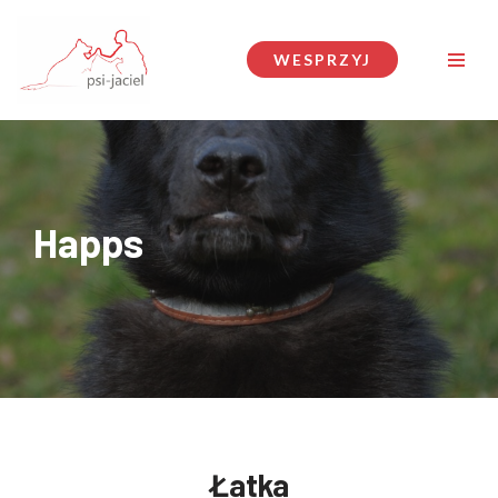
Przejdź
WESPRZYJ
do
treści
Happs
Łatka