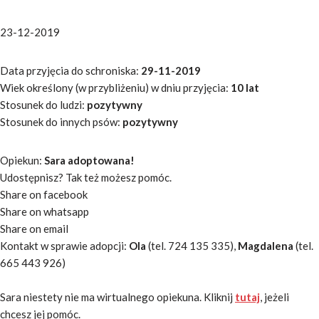
23-12-2019
Data przyjęcia do schroniska:
29-11-2019
Wiek określony (w przybliżeniu) w dniu przyjęcia:
10 lat
Stosunek do ludzi:
pozytywny
Stosunek do innych psów:
pozytywny
Opiekun:
Sara adoptowana!
Udostępnisz? Tak też możesz pomóc.
Share on facebook
Share on whatsapp
Share on email
Kontakt w sprawie adopcji:
Ola
(tel. 724 135 335),
Magdalena
(tel.
665 443 926)
Sara niestety nie ma wirtualnego opiekuna. Kliknij
tutaj
, jeżeli
chcesz jej pomóc.