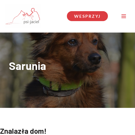
Przejdź
WESPRZYJ
do
treści
Sarunia
Znalazła dom!