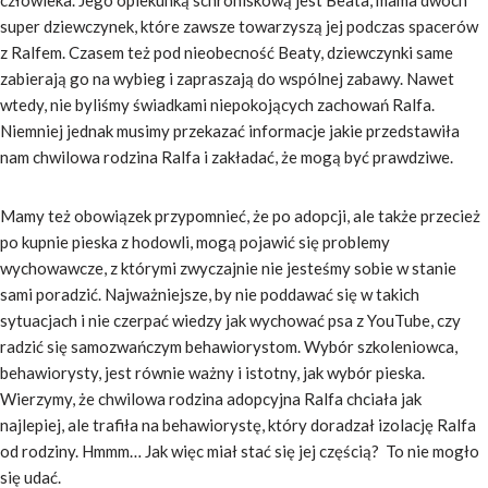
super dziewczynek, które zawsze towarzyszą jej podczas spacerów
z Ralfem. Czasem też pod nieobecność Beaty, dziewczynki same
zabierają go na wybieg i zapraszają do wspólnej zabawy. Nawet
wtedy, nie byliśmy świadkami niepokojących zachowań Ralfa.
Niemniej jednak musimy przekazać informacje jakie przedstawiła
nam chwilowa rodzina Ralfa i zakładać, że mogą być prawdziwe.
Mamy też obowiązek przypomnieć, że po adopcji, ale także przecież
po kupnie pieska z hodowli, mogą pojawić się problemy
wychowawcze, z którymi zwyczajnie nie jesteśmy sobie w stanie
sami poradzić. Najważniejsze, by nie poddawać się w takich
sytuacjach i nie czerpać wiedzy jak wychować psa z YouTube, czy
radzić się samozwańczym behawiorystom. Wybór szkoleniowca,
behawiorysty, jest równie ważny i istotny, jak wybór pieska.
Wierzymy, że chwilowa rodzina adopcyjna Ralfa chciała jak
najlepiej, ale trafiła na behawiorystę, który doradzał izolację Ralfa
od rodziny. Hmmm… Jak więc miał stać się jej częścią? To nie mogło
się udać.