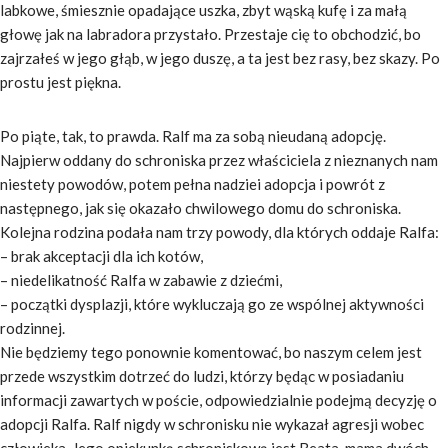
labkowe, śmiesznie opadające uszka, zbyt wąską kufę i za małą
głowę jak na labradora przystało. Przestaje cię to obchodzić, bo
zajrzałeś w jego głąb, w jego duszę, a ta jest bez rasy, bez skazy. Po
prostu jest piękna.
Po piąte, tak, to prawda. Ralf ma za sobą nieudaną adopcję.
Najpierw oddany do schroniska przez właściciela z nieznanych nam
niestety powodów, potem pełna nadziei adopcja i powrót z
następnego, jak się okazało chwilowego domu do schroniska.
Kolejna rodzina podała nam trzy powody, dla których oddaje Ralfa:
– brak akceptacji dla ich kotów,
– niedelikatność Ralfa w zabawie z dziećmi,
– początki dysplazji, które wykluczają go ze wspólnej aktywności
rodzinnej.
Nie będziemy tego ponownie komentować, bo naszym celem jest
przede wszystkim dotrzeć do ludzi, którzy będąc w posiadaniu
informacji zawartych w poście, odpowiedzialnie podejmą decyzję o
adopcji Ralfa. Ralf nigdy w schronisku nie wykazał agresji wobec
człowieka. Jego opiekunką schroniskową jest Beata, mama dwóch