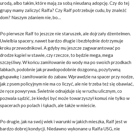
urodą, albo takim, które mają za sobą nieudaną adopcję. Czy do tej
grupy mamy zaliczyć Ralfa? Czy Ralf potrzebuje cudu, by znaleźć
dom? Naszym zdaniem nie, bo…
Po pierwsze Ralf to jeszcze nie staruszek, ale dojrzały dżentelmen.
Uwielbia spacery, nawet bardzo długie i bezbłędnie dotrzymuje
kroku przewodnikowi. A gdyby mu jeszcze zagwarantować po
drodze kąpiel w stawie, czy rzeczce, to będzie mega, mega
szczęśliwy. W końcu zamiłowanie do wody ma po swoich przodkach
labkach, podobnie jak prawdopodobnie dozgonną, pozytywną
głupawkę i zamiłowanie do zabaw. Wprawdzie na spacer przy nodze,
jak z psem policyjnym nie ma co liczyć, ale nie trzeba też się obawiać,
że ręce powyrywa. Świetnie odnajduje się w ruchu ulicznym, co
pozwala sądzić, że kiedyś być może towarzyszył komuś nie tylko w
spacerach po polach i łąkach, ale także w mieście.
Po drugie, jak na swój wiek i warunki w jakich mieszka, Ralf jest w
bardzo dobrej kondycji. Niedawno wykonane u Ralfa USG, nie