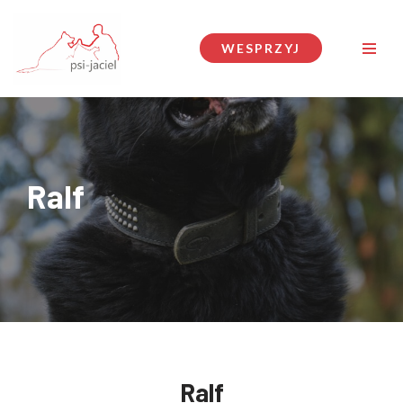
Przejdź
WESPRZYJ
do
treści
Ralf
Ralf