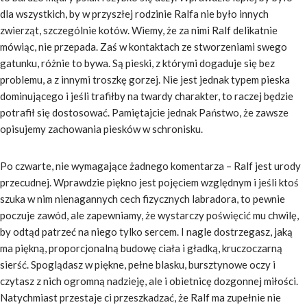
dla wszystkich, by w przyszłej rodzinie Ralfa nie było innych
zwierząt, szczególnie kotów. Wiemy, że za nimi Ralf delikatnie
mówiąc, nie przepada. Zaś w kontaktach ze stworzeniami swego
gatunku, różnie to bywa. Są pieski, z którymi dogaduje się bez
problemu, a z innymi troszkę gorzej. Nie jest jednak typem pieska
dominującego i jeśli trafiłby na twardy charakter, to raczej będzie
potrafił się dostosować. Pamiętajcie jednak Państwo, że zawsze
opisujemy zachowania piesków w schronisku.
Po czwarte, nie wymagające żadnego komentarza – Ralf jest urody
przecudnej. Wprawdzie piękno jest pojęciem względnym i jeśli ktoś
szuka w nim nienagannych cech fizycznych labradora, to pewnie
poczuje zawód, ale zapewniamy, że wystarczy poświęcić mu chwilę,
by odtąd patrzeć na niego tylko sercem. I nagle dostrzegasz, jaką
ma piękną, proporcjonalną budowę ciała i gładką, kruczoczarną
sierść. Spoglądasz w piękne, pełne blasku, bursztynowe oczy i
czytasz z nich ogromną nadzieję, ale i obietnicę dozgonnej miłości.
Natychmiast przestaje ci przeszkadzać, że Ralf ma zupełnie nie