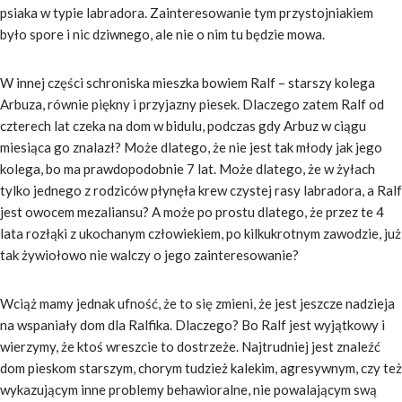
psiaka w typie labradora. Zainteresowanie tym przystojniakiem
było spore i nic dziwnego, ale nie o nim tu będzie mowa.
W innej części schroniska mieszka bowiem Ralf – starszy kolega
Arbuza, równie piękny i przyjazny piesek. Dlaczego zatem Ralf od
czterech lat czeka na dom w bidulu, podczas gdy Arbuz w ciągu
miesiąca go znalazł? Może dlatego, że nie jest tak młody jak jego
kolega, bo ma prawdopodobnie 7 lat. Może dlatego, że w żyłach
tylko jednego z rodziców płynęła krew czystej rasy labradora, a Ralf
jest owocem mezaliansu? A może po prostu dlatego, że przez te 4
lata rozłąki z ukochanym człowiekiem, po kilkukrotnym zawodzie, już
tak żywiołowo nie walczy o jego zainteresowanie?
Wciąż mamy jednak ufność, że to się zmieni, że jest jeszcze nadzieja
na wspaniały dom dla Ralfika. Dlaczego? Bo Ralf jest wyjątkowy i
wierzymy, że ktoś wreszcie to dostrzeże. Najtrudniej jest znaleźć
dom pieskom starszym, chorym tudzież kalekim, agresywnym, czy też
wykazującym inne problemy behawioralne, nie powalającym swą