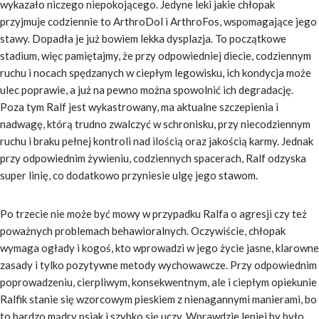
wykazało niczego niepokojącego. Jedyne leki jakie chłopak
przyjmuje codziennie to ArthroDol i ArthroFos, wspomagające jego
stawy. Dopadła je już bowiem lekka dysplazja. To początkowe
stadium, więc pamiętajmy, że przy odpowiedniej diecie, codziennym
ruchu i nocach spędzanych w ciepłym legowisku, ich kondycja może
ulec poprawie, a już na pewno można spowolnić ich degradację.
Poza tym Ralf jest wykastrowany, ma aktualne szczepienia i
nadwagę, którą trudno zwalczyć w schronisku, przy niecodziennym
ruchu i braku pełnej kontroli nad ilością oraz jakością karmy. Jednak
przy odpowiednim żywieniu, codziennych spacerach, Ralf odzyska
super linię, co dodatkowo przyniesie ulgę jego stawom.
Po trzecie nie może być mowy w przypadku Ralfa o agresji czy też
poważnych problemach behawioralnych. Oczywiście, chłopak
wymaga ogłady i kogoś, kto wprowadzi w jego życie jasne, klarowne
zasady i tylko pozytywne metody wychowawcze. Przy odpowiednim
poprowadzeniu, cierpliwym, konsekwentnym, ale i ciepłym opiekunie
Ralfik stanie się wzorcowym pieskiem z nienagannymi manierami, bo
to bardzo mądry psiak i szybko się uczy. Wprawdzie lepiej by było