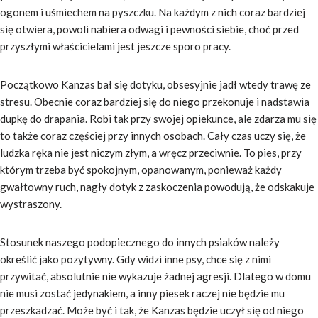
ogonem i uśmiechem na pyszczku. Na każdym z nich coraz bardziej
się otwiera, powoli nabiera odwagi i pewności siebie, choć przed
przyszłymi właścicielami jest jeszcze sporo pracy.
Początkowo Kanzas bał się dotyku, obsesyjnie jadł wtedy trawę ze
stresu. Obecnie coraz bardziej się do niego przekonuje i nadstawia
dupkę do drapania. Robi tak przy swojej opiekunce, ale zdarza mu się
to także coraz częściej przy innych osobach. Cały czas uczy się, że
ludzka ręka nie jest niczym złym, a wręcz przeciwnie. To pies, przy
którym trzeba być spokojnym, opanowanym, ponieważ każdy
gwałtowny ruch, nagły dotyk z zaskoczenia powodują, że odskakuje
wystraszony.
Stosunek naszego podopiecznego do innych psiaków należy
określić jako pozytywny. Gdy widzi inne psy, chce się z nimi
przywitać, absolutnie nie wykazuje żadnej agresji. Dlatego w domu
nie musi zostać jedynakiem, a inny piesek raczej nie będzie mu
przeszkadzać. Może być i tak, że Kanzas będzie uczył się od niego