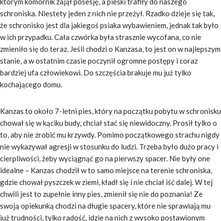
którym komornik zajął posesję, a pieski trafiły do naszego
schroniska. Niestety jeden z nich nie przeżył. Rzadko dzieje się tak,
że schronisko jest dla jakiegoś psiaka wybawieniem, jednak tak było
w ich przypadku. Cała czwórka była strasznie wycofana, co nie
zmieniło się do teraz. Jeśli chodzi o Kanzasa, to jest on w najlepszym
stanie, a w ostatnim czasie poczynił ogromne postępy i coraz
bardziej ufa człowiekowi. Do szczęścia brakuje mu już tylko
kochającego domu.
Kanzas to około 7-letni pies, który na początku pobytu w schronisku
chował się w kąciku budy, chciał stać się niewidoczny. Prosił tylko o
to, aby nie zrobić mu krzywdy. Pomimo początkowego strachu nigdy
nie wykazywał agresji w stosunku do ludzi. Trzeba było dużo pracy i
cierpliwości, żeby wyciągnąć go na pierwszy spacer. Nie były one
idealne – Kanzas chodził w to samo miejsce na terenie schroniska,
gdzie chował pyszczek w ziemi, kładł się i nie chciał iść dalej. W tej
chwili jest to zupełnie inny pies, zmienił się nie do poznania! Ze
swoją opiekunką chodzi na długie spacery, które nie sprawiają mu
już trudności, tylko radość, idzie na nich z wysoko postawionym