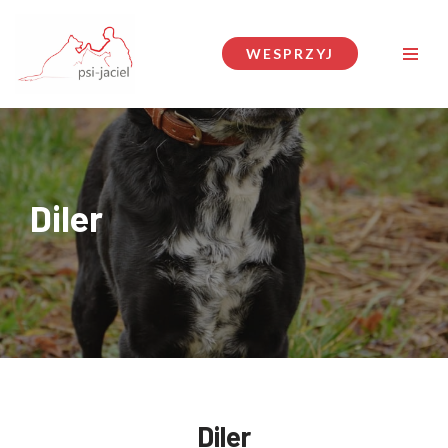
Przejdź
WESPRZYJ
do
treści
Diler
Diler