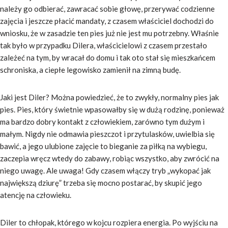
należy go odbierać, zawracać sobie głowę, przerywać codzienne
zajęcia i jeszcze płacić mandaty, z czasem właściciel dochodzi do
wniosku, że w zasadzie ten pies już nie jest mu potrzebny. Właśnie
tak było w przypadku Dilera, właścicielowi z czasem przestało
zależeć na tym, by wracał do domu i tak oto stał się mieszkańcem
schroniska, a ciepłe legowisko zamienił na zimną budę.
Jaki jest Diler? Można powiedzieć, że to zwykły, normalny pies jak
pies. Pies, który świetnie wpasowałby się w dużą rodzinę, ponieważ
ma bardzo dobry kontakt z człowiekiem, zarówno tym dużym i
małym. Nigdy nie odmawia pieszczot i przytulasków, uwielbia się
bawić, a jego ulubione zajęcie to bieganie za piłką na wybiegu,
zaczepia wręcz wtedy do zabawy, robiąc wszystko, aby zwrócić na
niego uwagę. Ale uwaga! Gdy czasem włączy tryb „wykopać jak
największą dziurę” trzeba się mocno postarać, by skupić jego
atencję na człowieku.
Diler to chłopak, którego w kojcu rozpiera energia. Po wyjściu na