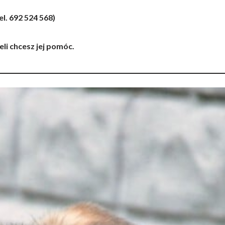
el. 692 524 568)
żeli chcesz jej pomóc.