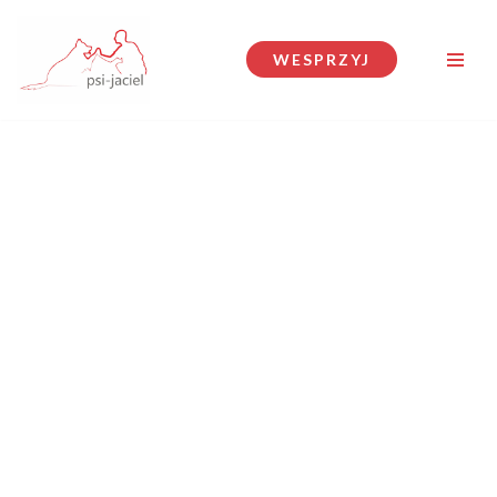
Przejdź
WESPRZYJ
do
treści