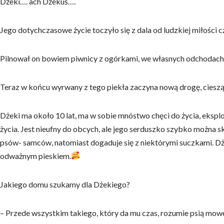
Dżeki…. ach Dżekuś….
Jego dotychczasowe życie toczyło się z dala od ludzkiej miłości 
Pilnował on bowiem piwnicy z ogórkami, we własnych odchodach
Teraz w końcu wyrwany z tego piekła zaczyna nową drogę, ciesz
Dżeki ma około 10 lat, ma w sobie mnóstwo chęci do życia, eksplor
życia. Jest nieufny do obcych, ale jego serduszko szybko można
psów- samców, natomiast dogaduje się z niektórymi suczkami. D
odważnym pieskiem.
Jakiego domu szukamy dla Dżekiego?
– Przede wszystkim takiego, który da mu czas, rozumie psią mow