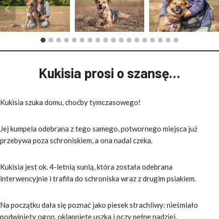
Kukisia prosi o szansę…
Kukisia szuka domu, choćby tymczasowego!
Jej kumpela odebrana z tego samego, potwornego miejsca już
przebywa poza schroniskiem, a ona nadal czeka.
Kukisia jest ok. 4-letnią sunią, która została odebrana
interwencyjnie i trafiła do schroniska wraz z drugim psiakiem.
Na początku dała się poznać jako piesek strachliwy: nieśmiało
podwinięty ogon, oklapnięte uszka i oczy pełne nadziei.