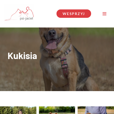
Przejdź
WESPRZYJ
do
treści
Kukisia