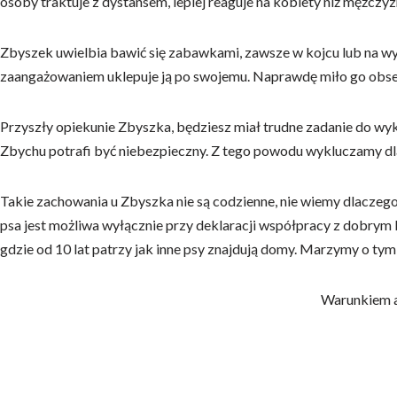
osoby traktuje z dystansem, lepiej reaguje na kobiety niż mężczyz
Zbyszek uwielbia bawić się zabawkami, zawsze w kojcu lub na wybi
zaangażowaniem uklepuje ją po swojemu. Naprawdę miło go obs
Przyszły opiekunie Zbyszka, będziesz miał trudne zadanie do wy
Zbychu potrafi być niebezpieczny. Z tego powodu wykluczamy dla
Takie zachowania u Zbyszka nie są codzienne, nie wiemy dlaczego
psa jest możliwa wyłącznie przy deklaracji współpracy z dobrym b
gdzie od 10 lat patrzy jak inne psy znajdują domy. Marzymy o ty
Warunkiem a