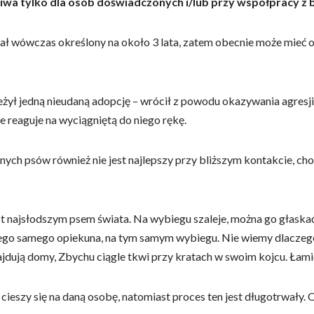
iwa tylko dla osób doświadczonych i/lub przy współpracy z 
tał wówczas określony na około 3 lata, zatem obecnie może mieć o
ył jedną nieudaną adopcję – wrócił z powodu okazywania agresji, 
e reaguje na wyciągniętą do niego rękę.
nych psów również nie jest najlepszy przy bliższym kontakcie, choć
t najsłodszym psem świata. Na wybiegu szaleje, można go głaskać 
tego samego opiekuna, na tym samym wybiegu. Nie wiemy dlaczego t
ajdują domy, Zbychu ciągle tkwi przy kratach w swoim kojcu. Łam
eszy się na daną osobę, natomiast proces ten jest długotrwały. O