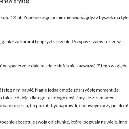
behawiorystą!
koło 13 lat. Zupełnie tego po nim nie widać, gdyż Zbyszek ma tyle
ganiał za kurami i pogryzł szczenię. Przypuszczamy też, że w
 na spacerze, z daleka zdaje się ich nie zauważać. Z tego względu
i się z nim bawić. Nagle jednak może zdarzyć się moment, że
ak się dzieje, dlatego tak długo nosiliśmy się z zamiarem
ie nam to serca, bo potrafi być naprawdę cudownym przyjacielem!
becnie akceptuje swoją opiekunkę, której pozwala na wiele. Inne