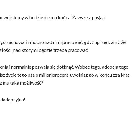
nowej słomy w budzie nie ma końca. Zawsze z pasją i
jego zachowań i mocno nad nimi pracować, gdyż uprzedzamy, że
złości, nad którymi będzie trzeba pracować.
enia i normalnie pozwala się dotknąć. Wobec tego, adopcja tego
sz życie tego psa o milion procent, uwolnisz go w końcu zza krat,
sz mu taką możliwość?
edadopcyjna!