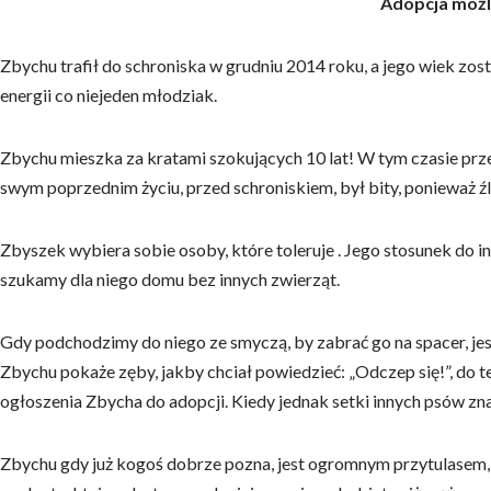
Adopcja możl
Zbychu trafił do schroniska w grudniu 2014 roku, a jego wiek zos
energii co niejeden młodziak.
Zbychu mieszka za kratami szokujących 10 lat! W tym czasie przeż
swym poprzednim życiu, przed schroniskiem, był bity, ponieważ źl
Zbyszek wybiera sobie osoby, które toleruje . Jego stosunek do in
szukamy dla niego domu bez innych zwierząt.
Gdy podchodzimy do niego ze smyczą, by zabrać go na spacer, jes
Zbychu pokaże zęby, jakby chciał powiedzieć: „Odczep się!”, do 
ogłoszenia Zbycha do adopcji. Kiedy jednak setki innych psów zn
Zbychu gdy już kogoś dobrze pozna, jest ogromnym przytulasem, ci