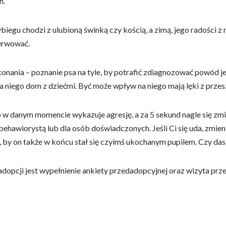
n.
egu chodzi z ulubioną świnką czy kością, a zimą, jego radości z 
erwować.
konania – poznanie psa na tyle, by potrafić zdiagnozować powód 
 niego dom z dziećmi. Być może wpływ na niego mają lęki z przes
 w danym momencie wykazuje agresję, a za 5 sekund nagle się zmi
ehawiorystą lub dla osób doświadczonych. Jeśli Ci się uda, zmieni
m, by on także w końcu stał się czyimś ukochanym pupilem. Czy da
dopcji jest wypełnienie ankiety przedadopcyjnej oraz wizyta prz