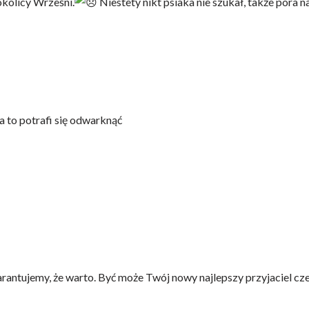
okolicy Wrześni.
Niestety nikt psiaka nie szukał, także pora
a to potrafi się odwarknąć
antujemy, że warto. Być może Twój nowy najlepszy przyjaciel cze