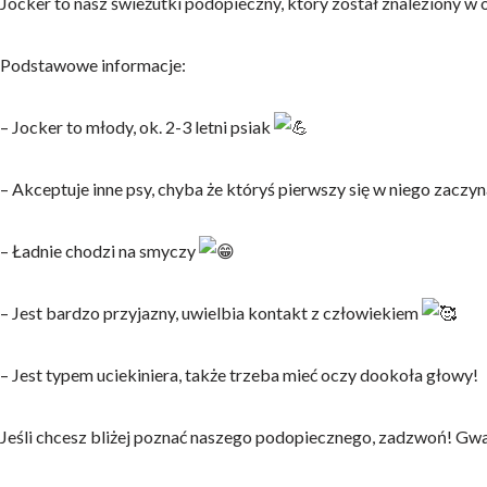
Jocker to nasz świeżutki podopieczny, który został znaleziony w 
Podstawowe informacje:
– Jocker to młody, ok. 2-3 letni psiak
– Akceptuje inne psy, chyba że któryś pierwszy się w niego zaczyn
–
Ładnie chodzi na smyczy
– Jest bardzo przyjazny, uwielbia kontakt z człowiekiem
– Jest typem uciekiniera, także trzeba mieć oczy dookoła głowy!
Jeśli chcesz bliżej poznać naszego podopiecznego, zadzwoń! Gwar