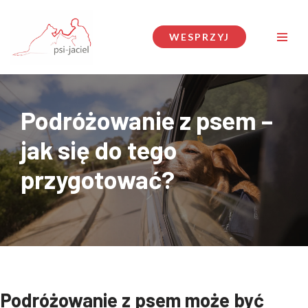
Przejdź
WESPRZYJ
do
treści
Podróżowanie z psem –
jak się do tego
przygotować?
Podróżowanie z psem może być