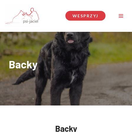
Przejdź
WESPRZYJ
do
treści
Backy
Backy