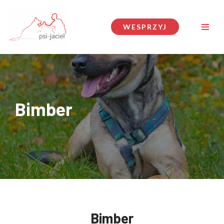
Przejdź
WESPRZYJ
do
treści
Bimber
Bimber