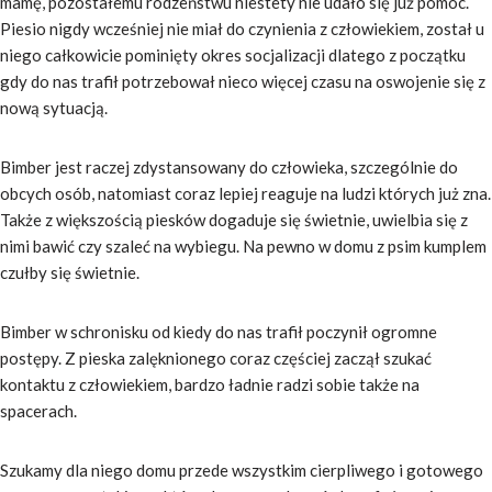
mamę, pozostałemu rodzeństwu niestety nie udało się już pomóc.
Piesio nigdy wcześniej nie miał do czynienia z człowiekiem, został u
niego całkowicie pominięty okres socjalizacji dlatego z początku
gdy do nas trafił potrzebował nieco więcej czasu na oswojenie się z
nową sytuacją.
Bimber jest raczej zdystansowany do człowieka, szczególnie do
obcych osób, natomiast coraz lepiej reaguje na ludzi których już zna.
Także z większością piesków dogaduje się świetnie, uwielbia się z
nimi bawić czy szaleć na wybiegu. Na pewno w domu z psim kumplem
czułby się świetnie.
Bimber w schronisku od kiedy do nas trafił poczynił ogromne
postępy. Z pieska zalęknionego coraz częściej zaczął szukać
kontaktu z człowiekiem, bardzo ładnie radzi sobie także na
spacerach.
Szukamy dla niego domu przede wszystkim cierpliwego i gotowego