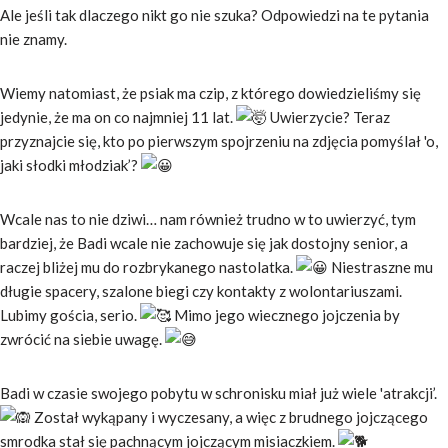
Ale jeśli tak dlaczego nikt go nie szuka? Odpowiedzi na te pytania
nie znamy.
Wiemy natomiast, że psiak ma czip, z którego dowiedzieliśmy się
jedynie, że ma on co najmniej 11 lat.
Uwierzycie? Teraz
przyznajcie się, kto po pierwszym spojrzeniu na zdjęcia pomyślał 'o,
jaki słodki młodziak’?
Wcale nas to nie dziwi… nam również trudno w to uwierzyć, tym
bardziej, że Badi wcale nie zachowuje się jak dostojny senior, a
raczej bliżej mu do rozbrykanego nastolatka.
Niestraszne mu
długie spacery, szalone biegi czy kontakty z wolontariuszami.
Lubimy gościa, serio.
Mimo jego wiecznego jojczenia by
zwrócić na siebie uwagę.
Badi w czasie swojego pobytu w schronisku miał już wiele 'atrakcji’.
Został wykąpany i wyczesany, a więc z brudnego jojczącego
smrodka stał się pachnącym jojczącym misiaczkiem.