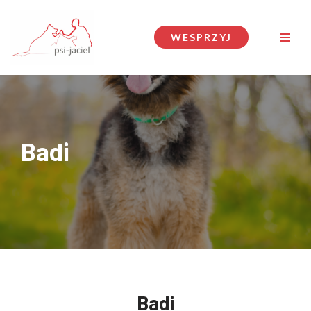
Przejdź
WESPRZYJ
do
treści
Badi
Badi