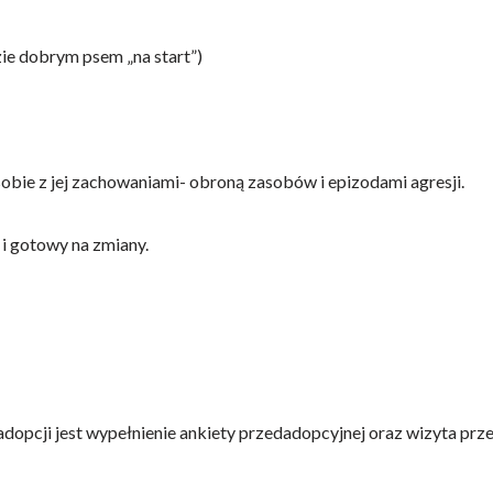
zie dobrym psem „na start”)
 sobie z jej zachowaniami- obroną zasobów i epizodami agresji.
y i gotowy na zmiany.
dopcji jest wypełnienie ankiety przedadopcyjnej oraz wizyta prz