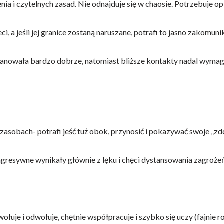
i czytelnych zasad. Nie odnajduje się w chaosie. Potrzebuje opie
, a jeśli jej granice zostaną naruszane, potrafi to jasno zakomun
 opanowała bardzo dobrze, natomiast bliższe kontakty nadal wyma
zasobach- potrafi jeść tuż obok, przynosić i pokazywać swoje „zd
agresywne wynikały głównie z lęku i chęci dystansowania zagroże
wołuje i odwołuje, chętnie współpracuje i szybko się uczy (fajni