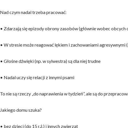
Nad czym nadal trzeba pracować:
• Zdarzają się epizody obrony zasobów (głównie wobec obcych 
• W stresie może reagować lękiem i zachowaniami agresywnymi (ni
• Głośne dźwięki (np. w sylwestra) są dla niej trudne
• Nadal uczy się relacji z innymi psami
To nie są rzeczy „do naprawienia w tydzień”, ale są do przepraco
Jakiego domu szuka?
• bez dzieci (do 15 r.ż.) i innych zwierząt