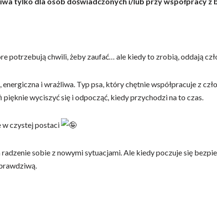
iwa tylko dla osób doświadczonych i/lub przy współpracy z 
które potrzebują chwili, żeby zaufać… ale kiedy to zrobią, oddają 
na, energiczna i wrażliwa. Typ psa, który chętnie współpracuje z cz
pięknie wyciszyć się i odpocząć, kiedy przychodzi na to czas.
e w czystej postaci
 radzenie sobie z nowymi sytuacjami. Ale kiedy poczuje się bezpi
 prawdziwą.