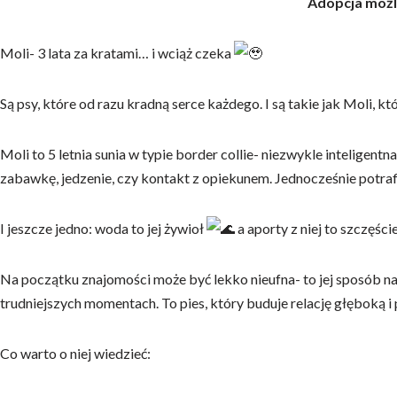
Adopcja możl
Moli- 3 lata za kratami… i wciąż czeka
Są psy, które od razu kradną serce każdego. I są takie jak Moli, 
Moli to 5 letnia sunia w typie border collie- niezwykle inteligent
zabawkę, jedzenie, czy kontakt z opiekunem. Jednocześnie potrafi 
I jeszcze jedno: woda to jej żywioł
a aporty z niej to szczęści
Na początku znajomości może być lekko nieufna- to jej sposób na
trudniejszych momentach. To pies, który buduje relację głęboką i
Co warto o niej wiedzieć: