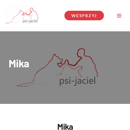
Przejdź
WESPRZYJ
do
treści
Mika
Mika