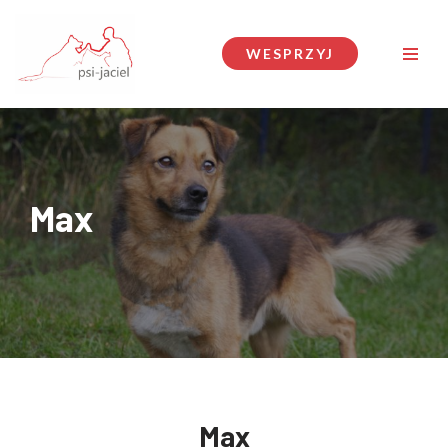
Przejdź
WESPRZYJ
do
treści
Max
Max