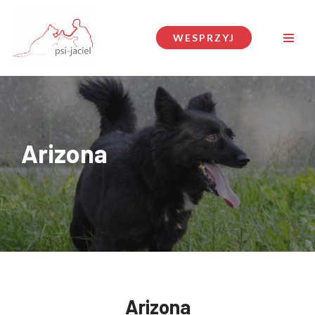
Przejdź
WESPRZYJ
do
treści
Arizona
Arizona