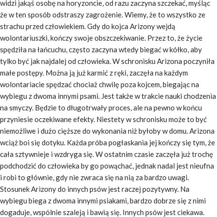
widzi jakąś osobę na horyzoncie, od razu zaczyna szczekać, myśląc
że w ten sposób odstraszy zagrożenie. Wiemy, że to wszystko ze
strachu przed człowiekiem. Gdy do kojca Arizony wejdą
wolontariuszki, kończy swoje obszczekiwanie. Przez to, że życie
spędziła na łańcuchu, często zaczyna wtedy biegać w kółko, aby
tylko być jak najdalej od człowieka. W schronisku Arizona poczyniła
małe postępy. Można ją już karmić z ręki, zaczęła na każdym
wolontariacie spędzać chociaż chwilę poza kojcem, biegając na
wybiegu z dwoma innymi psami. Jest także w trakcie nauki chodzenia
na smyczy. Będzie to długotrwały proces, ale na pewno w końcu
przyniesie oczekiwane efekty. Niestety w schronisku może to być
niemożliwe i dużo cięższe do wykonania niż byłoby w domu. Arizona
wciąż boi się dotyku. Każda próba pogłaskania jej kończy się tym, że
cała sztywnieje i wzdryga się. W ostatnim czasie zaczęła już trochę
podchodzić do człowieka by go powąchać, jednak nadal jest nieufna
i robi to głównie, gdy nie zwraca się na nią za bardzo uwagi.
Stosunek Arizony do innych psów jest raczej pozytywny. Na
wybiegu biega z dwoma innymi psiakami, bardzo dobrze się z nimi
dogaduje, wspólnie szaleją i bawią się. Innych psów jest ciekawa.