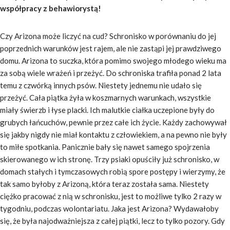
współpracy z behawiorystą!
Czy Arizona może liczyć na cud? Schronisko w porównaniu do jej
poprzednich warunków jest rajem, ale nie zastąpi jej prawdziwego
domu. Arizona to suczka, która pomimo swojego młodego wieku ma
za sobą wiele wrażeń i przeżyć. Do schroniska trafiła ponad 2 lata
temu z czwórką innych psów. Niestety jednemu nie udało się
przeżyć. Cała piątka żyła w koszmarnych warunkach, wszystkie
miały świerzb i łyse placki. Ich malutkie ciałka uczepione były do
grubych łańcuchów, pewnie przez całe ich życie. Każdy zachowywał
się jakby nigdy nie miał kontaktu z człowiekiem, a na pewno nie były
to miłe spotkania. Panicznie bały się nawet samego spojrzenia
skierowanego w ich stronę. Trzy psiaki opuściły już schronisko, w
domach stałych i tymczasowych robią spore postępy i wierzymy, że
tak samo byłoby z Arizoną, która teraz została sama. Niestety
ciężko pracować z nią w schronisku, jest to możliwe tylko 2 razy w
tygodniu, podczas wolontariatu. Jaka jest Arizona? Wydawałoby
się, że była najodważniejsza z całej piątki, lecz to tylko pozory. Gdy