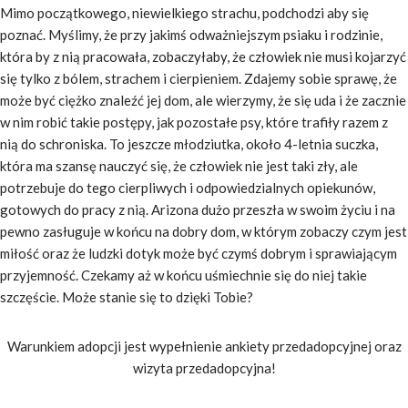
Mimo początkowego, niewielkiego strachu, podchodzi aby się
poznać. Myślimy, że przy jakimś odważniejszym psiaku i rodzinie,
która by z nią pracowała, zobaczyłaby, że człowiek nie musi kojarzyć
się tylko z bólem, strachem i cierpieniem. Zdajemy sobie sprawę, że
może być ciężko znaleźć jej dom, ale wierzymy, że się uda i że zacznie
w nim robić takie postępy, jak pozostałe psy, które trafiły razem z
nią do schroniska. To jeszcze młodziutka, około 4-letnia suczka,
która ma szansę nauczyć się, że człowiek nie jest taki zły, ale
potrzebuje do tego cierpliwych i odpowiedzialnych opiekunów,
gotowych do pracy z nią. Arizona dużo przeszła w swoim życiu i na
pewno zasługuje w końcu na dobry dom, w którym zobaczy czym jest
miłość oraz że ludzki dotyk może być czymś dobrym i sprawiającym
przyjemność. Czekamy aż w końcu uśmiechnie się do niej takie
szczęście. Może stanie się to dzięki Tobie?
Warunkiem adopcji jest wypełnienie ankiety przedadopcyjnej oraz
wizyta przedadopcyjna!